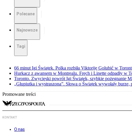
Polecane
Najnowsze
Tagi
66 minut Igi Świątek. Polka rozbiła Viktoriję Golubić w Toron
Hurkacz z awansem w Montrealu. Fręch i Linette odpadły w T
Toronto. Zwycięski powrót Igi Świątek, szybkie pożegnanie M
„Głupiutka i wystraszona”. Słowa o Świątek wywołały burzę, 
Promowane treści
KONTAKT
O nas