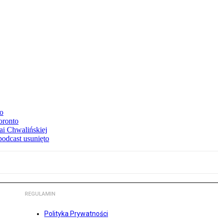
to
oronto
ai Chwalińskiej
podcast usunięto
REGULAMIN
Polityka Prywatności