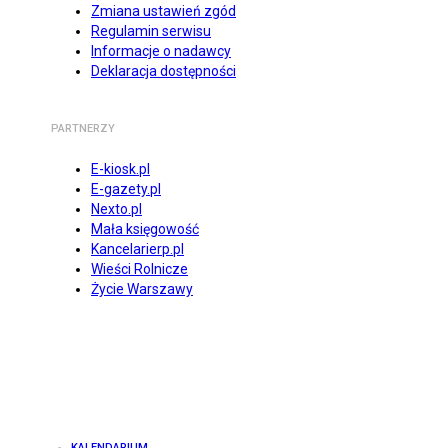
Zmiana ustawień zgód
Regulamin serwisu
Informacje o nadawcy
Deklaracja dostępności
PARTNERZY
E-kiosk.pl
E-gazety.pl
Nexto.pl
Mała księgowość
Kancelarierp.pl
Wieści Rolnicze
Życie Warszawy
KALENDARIUM