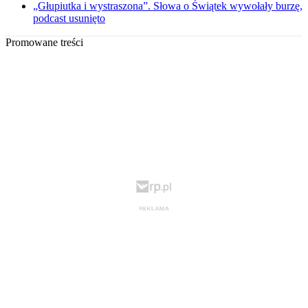
„Głupiutka i wystraszona”. Słowa o Świątek wywołały burzę,
podcast usunięto
Promowane treści