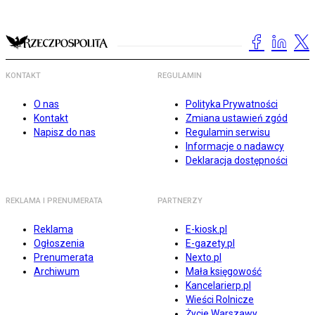
KONTAKT
REGULAMIN
O nas
Polityka Prywatności
Kontakt
Zmiana ustawień zgód
Napisz do nas
Regulamin serwisu
Informacje o nadawcy
Deklaracja dostępności
REKLAMA I PRENUMERATA
PARTNERZY
Reklama
E-kiosk.pl
Ogłoszenia
E-gazety.pl
Prenumerata
Nexto.pl
Archiwum
Mała księgowość
Kancelarierp.pl
Wieści Rolnicze
Życie Warszawy