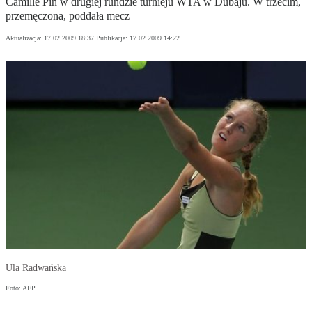
Camille Pin w drugiej rundzie turnieju WTA w Dubaju. W trzecim,
przemęczona, poddała mecz
Aktualizacja:
17.02.2009 18:37
Publikacja:
17.02.2009 14:22
Ula Radwańska
Foto: AFP