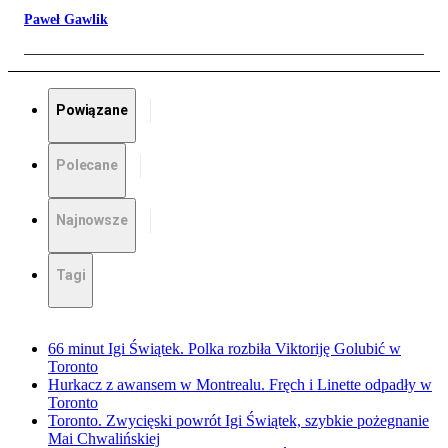
Paweł Gawlik
Powiązane
Polecane
Najnowsze
Tagi
66 minut Igi Świątek. Polka rozbiła Viktoriję Golubić w
Toronto
Hurkacz z awansem w Montrealu. Fręch i Linette odpadły w
Toronto
Toronto. Zwycięski powrót Igi Świątek, szybkie pożegnanie
Mai Chwalińskiej