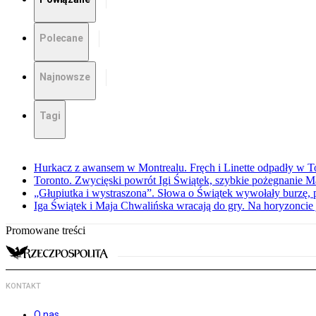
Polecane
Najnowsze
Tagi
Hurkacz z awansem w Montrealu. Fręch i Linette odpadły w T
Toronto. Zwycięski powrót Igi Świątek, szybkie pożegnanie M
„Głupiutka i wystraszona”. Słowa o Świątek wywołały burzę, 
Iga Świątek i Maja Chwalińska wracają do gry. Na horyzonci
Promowane treści
KONTAKT
O nas