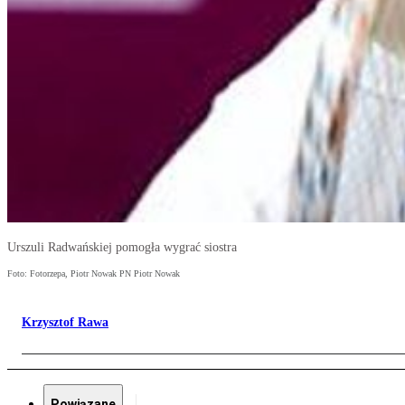
Urszuli Radwańskiej pomogła wygrać siostra
Foto: Fotorzepa, Piotr Nowak PN Piotr Nowak
Krzysztof Rawa
Powiązane