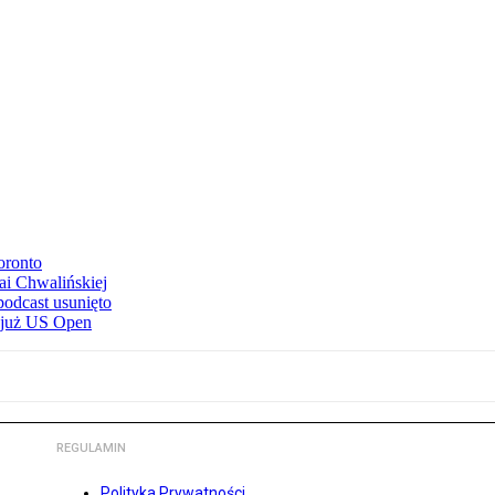
oronto
ai Chwalińskiej
podcast usunięto
e już US Open
REGULAMIN
Polityka Prywatności