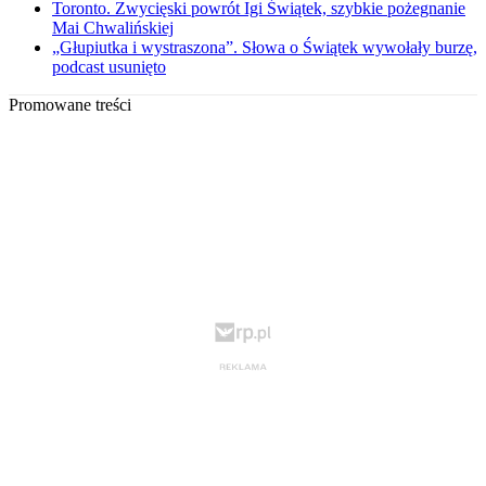
Toronto. Zwycięski powrót Igi Świątek, szybkie pożegnanie
Mai Chwalińskiej
„Głupiutka i wystraszona”. Słowa o Świątek wywołały burzę,
podcast usunięto
Promowane treści