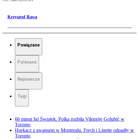
Foto: Saeed KHAN/AFP
Krzysztof Rawa
Powiązane
Polecane
Najnowsze
Tagi
66 minut Igi Świątek. Polka rozbiła Viktoriję Golubić w
Toronto
Hurkacz z awansem w Montrealu. Fręch i Linette odpadły w
Toronto