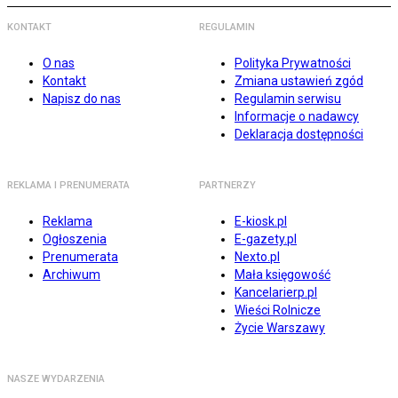
KONTAKT
REGULAMIN
O nas
Polityka Prywatności
Kontakt
Zmiana ustawień zgód
Napisz do nas
Regulamin serwisu
Informacje o nadawcy
Deklaracja dostępności
REKLAMA I PRENUMERATA
PARTNERZY
Reklama
E-kiosk.pl
Ogłoszenia
E-gazety.pl
Prenumerata
Nexto.pl
Archiwum
Mała księgowość
Kancelarierp.pl
Wieści Rolnicze
Życie Warszawy
NASZE WYDARZENIA