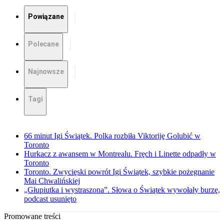
Powiązane
Polecane
Najnowsze
Tagi
66 minut Igi Świątek. Polka rozbiła Viktoriję Golubić w
Toronto
Hurkacz z awansem w Montrealu. Fręch i Linette odpadły w
Toronto
Toronto. Zwycięski powrót Igi Świątek, szybkie pożegnanie
Mai Chwalińskiej
„Głupiutka i wystraszona”. Słowa o Świątek wywołały burzę,
podcast usunięto
Promowane treści