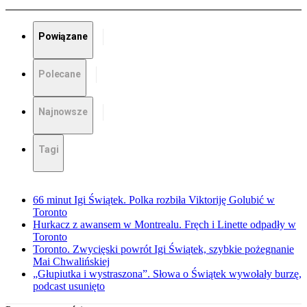
Powiązane
Polecane
Najnowsze
Tagi
66 minut Igi Świątek. Polka rozbiła Viktoriję Golubić w
Toronto
Hurkacz z awansem w Montrealu. Fręch i Linette odpadły w
Toronto
Toronto. Zwycięski powrót Igi Świątek, szybkie pożegnanie
Mai Chwalińskiej
„Głupiutka i wystraszona”. Słowa o Świątek wywołały burzę,
podcast usunięto