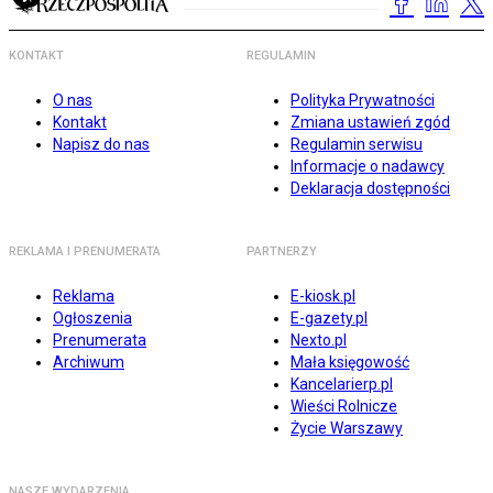
KONTAKT
REGULAMIN
O nas
Polityka Prywatności
Kontakt
Zmiana ustawień zgód
Napisz do nas
Regulamin serwisu
Informacje o nadawcy
Deklaracja dostępności
REKLAMA I PRENUMERATA
PARTNERZY
Reklama
E-kiosk.pl
Ogłoszenia
E-gazety.pl
Prenumerata
Nexto.pl
Archiwum
Mała księgowość
Kancelarierp.pl
Wieści Rolnicze
Życie Warszawy
NASZE WYDARZENIA