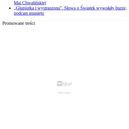
Mai Chwalińskiej
„Głupiutka i wystraszona”. Słowa o Świątek wywołały burzę,
podcast usunięto
Promowane treści