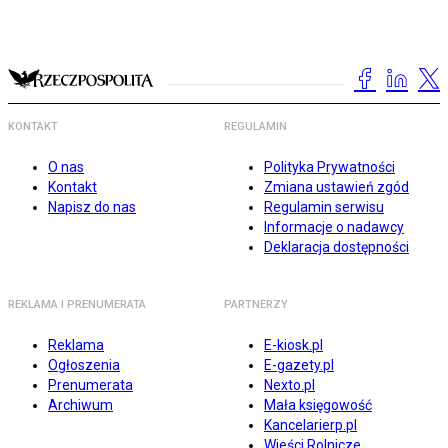
KONTAKT
REGULAMIN
O nas
Polityka Prywatności
Kontakt
Zmiana ustawień zgód
Napisz do nas
Regulamin serwisu
Informacje o nadawcy
Deklaracja dostępności
REKLAMA I PRENUMERATA
PARTNERZY
Reklama
E-kiosk.pl
Ogłoszenia
E-gazety.pl
Prenumerata
Nexto.pl
Archiwum
Mała księgowość
Kancelarierp.pl
Wieści Rolnicze