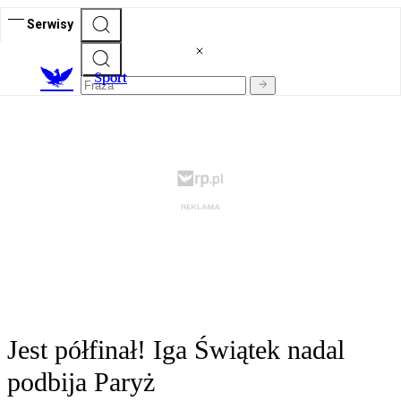
Serwisy
S
port
Jest półfinał! Iga Świątek nadal
podbija Paryż