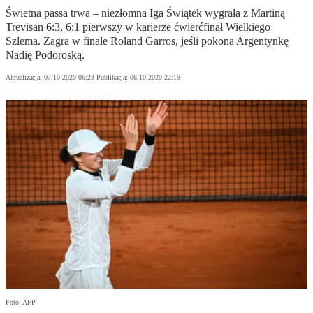
Świetna passa trwa – niezłomna Iga Świątek wygrała z Martiną
Trevisan 6:3, 6:1 pierwszy w karierze ćwierćfinał Wielkiego
Szlema. Zagra w finale Roland Garros, jeśli pokona Argentynkę
Nadię Podoroską.
Aktualizacja:
07.10.2020 06:23
Publikacja:
06.10.2020 22:19
Foto: AFP