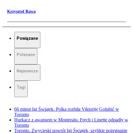
Krzysztof Rawa
Powiązane
Polecane
Najnowsze
Tagi
66 minut Igi Świątek. Polka rozbiła Viktoriję Golubić w
Toronto
Hurkacz z awansem w Montrealu. Fręch i Linette odpadły w
Toronto
Toronto. Zwycięski powrót Igi Świątek, szybkie pożegnanie