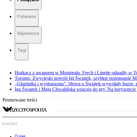
Polecane
Najnowsze
Tagi
Hurkacz z awansem w Montrealu. Fręch i Linette odpadły w T
Toronto. Zwycięski powrót Igi Świątek, szybkie pożegnanie M
„Głupiutka i wystraszona”. Słowa o Świątek wywołały burzę, 
Iga Świątek i Maja Chwalińska wracają do gry. Na horyzonci
Promowane treści
KONTAKT
O nas