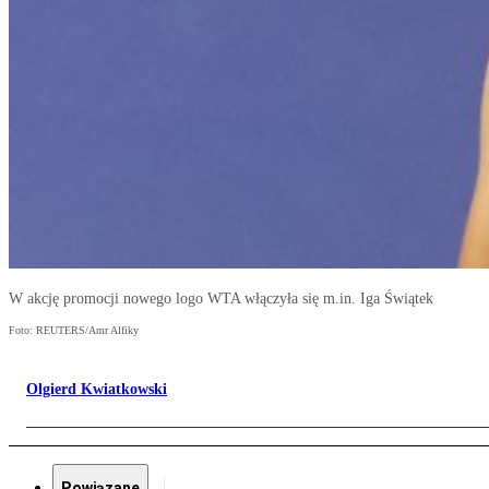
W akcję promocji nowego logo WTA włączyła się m.in. Iga Świątek
Foto: REUTERS/Amr Alfiky
Olgierd Kwiatkowski
Powiązane