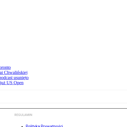
oronto
ai Chwalińskiej
podcast usunięto
e już US Open
REGULAMIN
Polityka Prywatności