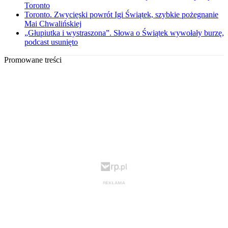
Toronto
Toronto. Zwycięski powrót Igi Świątek, szybkie pożegnanie
Mai Chwalińskiej
„Głupiutka i wystraszona”. Słowa o Świątek wywołały burzę,
podcast usunięto
Promowane treści