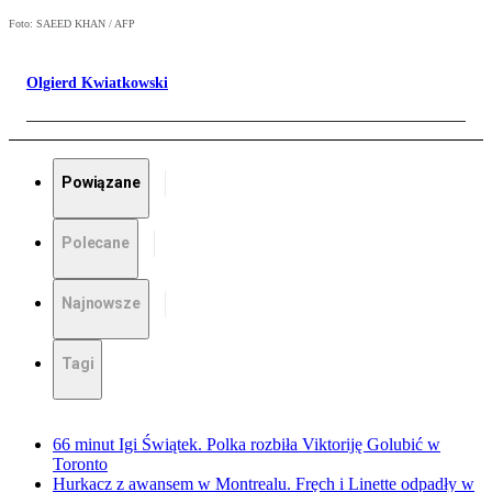
Foto: SAEED KHAN / AFP
Olgierd Kwiatkowski
Powiązane
Polecane
Najnowsze
Tagi
66 minut Igi Świątek. Polka rozbiła Viktoriję Golubić w
Toronto
Hurkacz z awansem w Montrealu. Fręch i Linette odpadły w