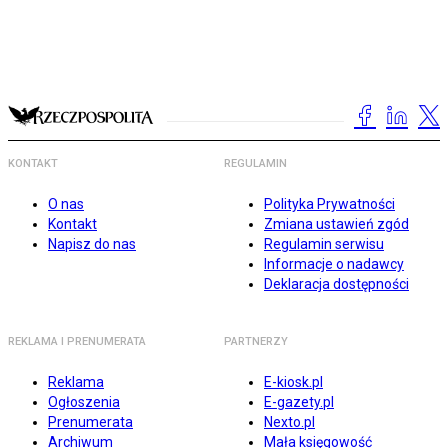
KONTAKT
REGULAMIN
O nas
Polityka Prywatności
Kontakt
Zmiana ustawień zgód
Napisz do nas
Regulamin serwisu
Informacje o nadawcy
Deklaracja dostępności
REKLAMA I PRENUMERATA
PARTNERZY
Reklama
E-kiosk.pl
Ogłoszenia
E-gazety.pl
Prenumerata
Nexto.pl
Archiwum
Mała księgowość