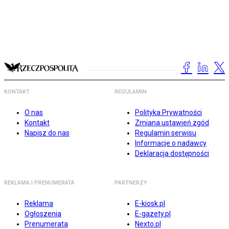
KONTAKT
REGULAMIN
O nas
Polityka Prywatności
Kontakt
Zmiana ustawień zgód
Napisz do nas
Regulamin serwisu
Informacje o nadawcy
Deklaracja dostępności
REKLAMA I PRENUMERATA
PARTNERZY
Reklama
E-kiosk.pl
Ogłoszenia
E-gazety.pl
Prenumerata
Nexto.pl