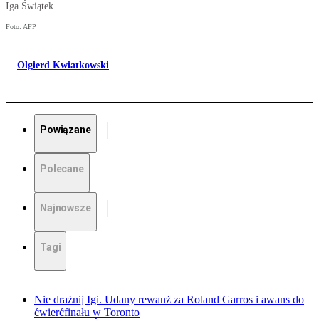
Iga Świątek
Foto: AFP
Olgierd Kwiatkowski
Powiązane
Polecane
Najnowsze
Tagi
Nie drażnij Igi. Udany rewanż za Roland Garros i awans do
ćwierćfinału w Toronto