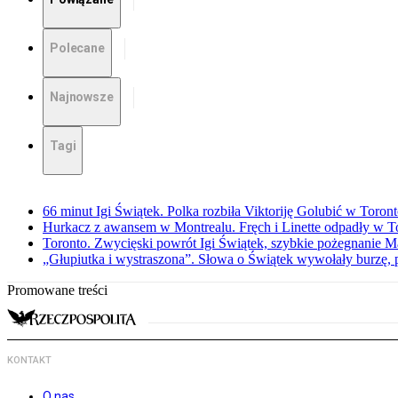
Polecane
Najnowsze
Tagi
66 minut Igi Świątek. Polka rozbiła Viktoriję Golubić w Toron
Hurkacz z awansem w Montrealu. Fręch i Linette odpadły w T
Toronto. Zwycięski powrót Igi Świątek, szybkie pożegnanie M
„Głupiutka i wystraszona”. Słowa o Świątek wywołały burzę, 
Promowane treści
KONTAKT
O nas