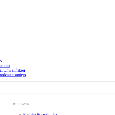
to
oronto
ai Chwalińskiej
podcast usunięto
REGULAMIN
Polityka Prywatności