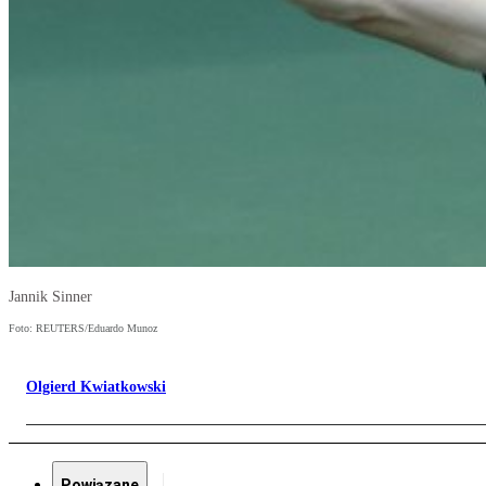
Jannik Sinner
Foto: REUTERS/Eduardo Munoz
Olgierd Kwiatkowski
Powiązane