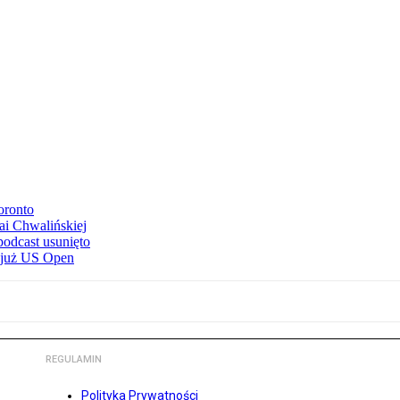
oronto
ai Chwalińskiej
podcast usunięto
e już US Open
REGULAMIN
Polityka Prywatności