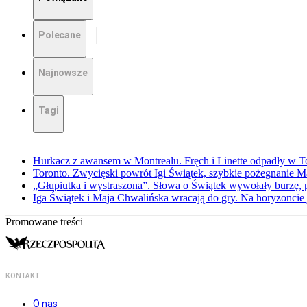
Polecane
Najnowsze
Tagi
Hurkacz z awansem w Montrealu. Fręch i Linette odpadły w T
Toronto. Zwycięski powrót Igi Świątek, szybkie pożegnanie M
„Głupiutka i wystraszona”. Słowa o Świątek wywołały burzę, 
Iga Świątek i Maja Chwalińska wracają do gry. Na horyzonci
Promowane treści
KONTAKT
O nas