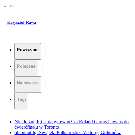
Foto: AFP
Krzysztof Rawa
Powiązane
Polecane
Najnowsze
Tagi
Nie drażnij Igi. Udany rewanż za Roland Garros i awans do
ćwierćfinału w Toronto
66 minut Igi Świątek. Polka rozbiła Viktoriję Golubić w