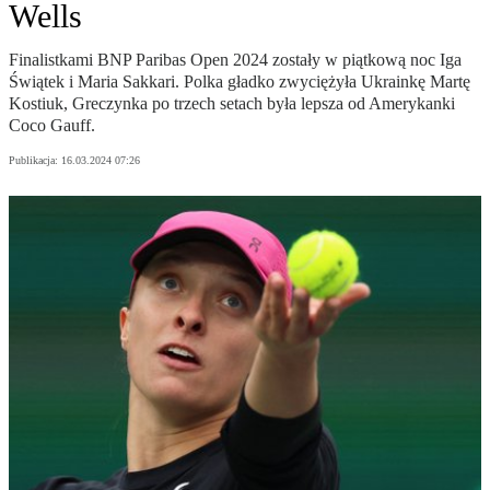
Wells
Finalistkami BNP Paribas Open 2024 zostały w piątkową noc Iga
Świątek i Maria Sakkari. Polka gładko zwyciężyła Ukrainkę Martę
Kostiuk, Greczynka po trzech setach była lepsza od Amerykanki
Coco Gauff.
Publikacja:
16.03.2024 07:26