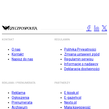
KONTAKT
REGULAMIN
O nas
Polityka Prywatności
Kontakt
Zmiana ustawień zgód
Napisz do nas
Regulamin serwisu
Informacje o nadawcy
Deklaracja dostępności
REKLAMA I PRENUMERATA
PARTNERZY
Reklama
E-kiosk.pl
Ogłoszenia
E-gazety.pl
Prenumerata
Nexto.pl
Archiwum
Mała księgowość