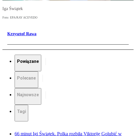
Iga Świątek
Foto: EPA/RAY ACEVEDO
Krzysztof Rawa
Powiązane
Polecane
Najnowsze
Tagi
66 minut Igi Świątek. Polka rozbiła Viktoriję Golubić w