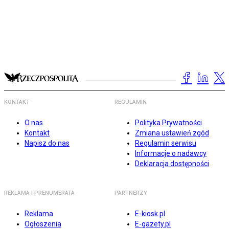
KONTAKT
REGULAMIN
O nas
Polityka Prywatności
Kontakt
Zmiana ustawień zgód
Napisz do nas
Regulamin serwisu
Informacje o nadawcy
Deklaracja dostępności
REKLAMA I PRENUMERATA
PARTNERZY
Reklama
E-kiosk.pl
Ogłoszenia
E-gazety.pl