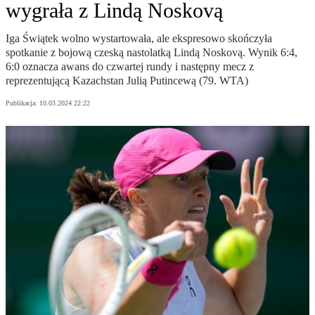
wygrała z Lindą Noskovą
Iga Świątek wolno wystartowała, ale ekspresowo skończyła
spotkanie z bojową czeską nastolatką Lindą Noskovą. Wynik 6:4,
6:0 oznacza awans do czwartej rundy i następny mecz z
reprezentującą Kazachstan Julią Putincewą (79. WTA)
Publikacja:
10.03.2024 22:22