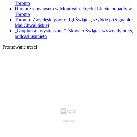
Toronto
Hurkacz z awansem w Montrealu. Fręch i Linette odpadły w
Toronto
Toronto. Zwycięski powrót Igi Świątek, szybkie pożegnanie
Mai Chwalińskiej
„Głupiutka i wystraszona”. Słowa o Świątek wywołały burzę,
podcast usunięto
Promowane treści