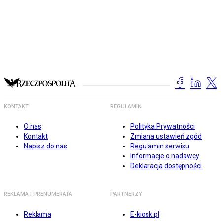
KONTAKT
REGULAMIN
O nas
Polityka Prywatności
Kontakt
Zmiana ustawień zgód
Napisz do nas
Regulamin serwisu
Informacje o nadawcy
Deklaracja dostępności
REKLAMA I PRENUMERATA
PARTNERZY
Reklama
E-kiosk.pl