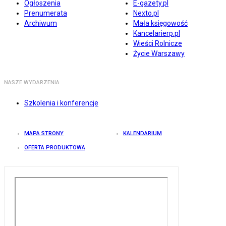
Ogłoszenia
E-gazety.pl
Prenumerata
Nexto.pl
Archiwum
Mała księgowość
Kancelarierp.pl
Wieści Rolnicze
Życie Warszawy
NASZE WYDARZENIA
Szkolenia i konferencje
MAPA STRONY
KALENDARIUM
OFERTA PRODUKTOWA