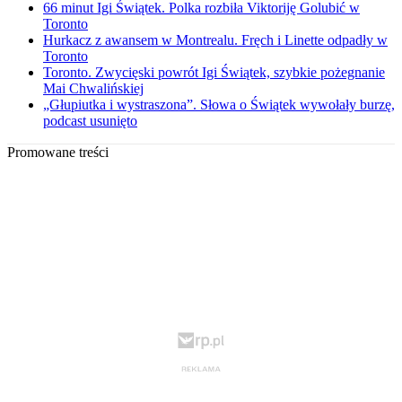
66 minut Igi Świątek. Polka rozbiła Viktoriję Golubić w
Toronto
Hurkacz z awansem w Montrealu. Fręch i Linette odpadły w
Toronto
Toronto. Zwycięski powrót Igi Świątek, szybkie pożegnanie
Mai Chwalińskiej
„Głupiutka i wystraszona”. Słowa o Świątek wywołały burzę,
podcast usunięto
Promowane treści