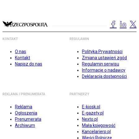
KONTAKT
REGULAMIN
O nas
Polityka Prywatności
Kontakt
Zmiana ustawień zgód
Napisz do nas
Regulamin serwisu
Informacje o nadawcy
Deklaracja dostępności
REKLAMA I PRENUMERATA
PARTNERZY
Reklama
E-kiosk.pl
Ogłoszenia
E-gazety.pl
Prenumerata
Nexto.pl
Archiwum
Mała księgowość
Kancelarierp.pl
Wieści Rolnicze