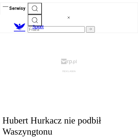
Serwisy
S
port
Hubert Hurkacz nie podbił
Waszyngtonu