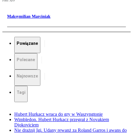
Foto: AFP
Maksymilian Marciniak
Powiązane
Polecane
Najnowsze
Tagi
Hubert Hurkacz wraca do gry w Waszyngtonie
Wimbledon. Hubert Hurkacz przegrał z Novakiem
Djokoviciem
Nie drażnij Igi. Udany rewanż za Roland Garros i awans do