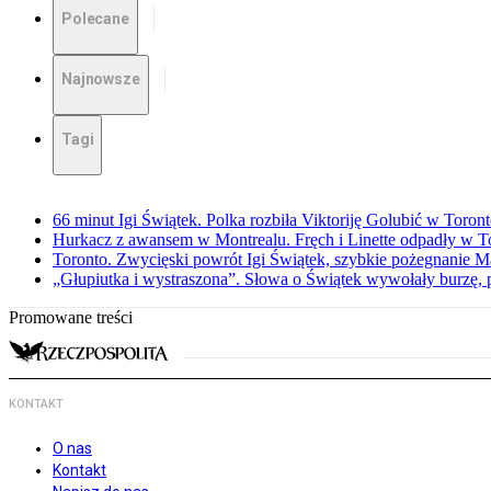
Polecane
Najnowsze
Tagi
66 minut Igi Świątek. Polka rozbiła Viktoriję Golubić w Toron
Hurkacz z awansem w Montrealu. Fręch i Linette odpadły w T
Toronto. Zwycięski powrót Igi Świątek, szybkie pożegnanie M
„Głupiutka i wystraszona”. Słowa o Świątek wywołały burzę, 
Promowane treści
KONTAKT
O nas
Kontakt