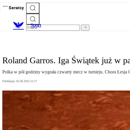
Serwisy
S
port
Roland Garros. Iga Świątek już w p
Polka w pół godziny wygrała czwarty mecz w turnieju. Chora Łesja C
Publikacja:
05.06.2023 21:17