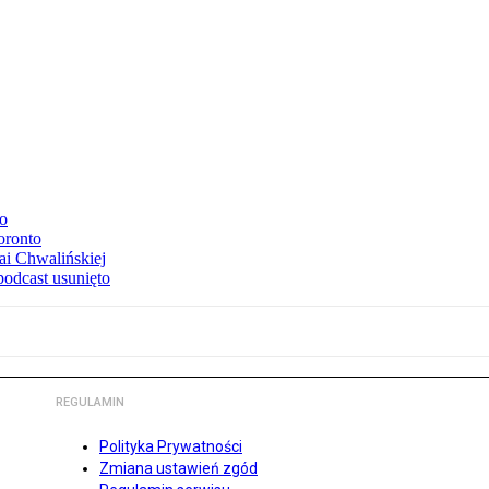
to
oronto
ai Chwalińskiej
podcast usunięto
REGULAMIN
Polityka Prywatności
Zmiana ustawień zgód