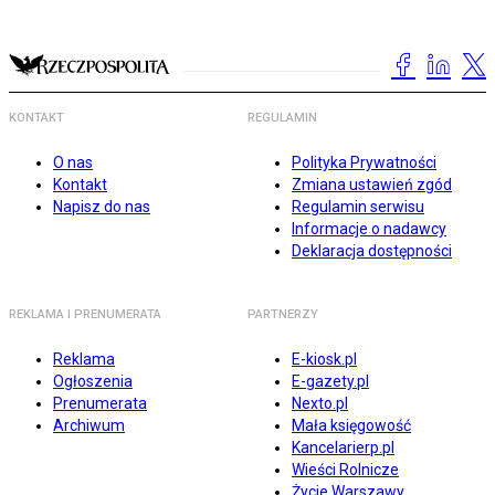
KONTAKT
REGULAMIN
O nas
Polityka Prywatności
Kontakt
Zmiana ustawień zgód
Napisz do nas
Regulamin serwisu
Informacje o nadawcy
Deklaracja dostępności
REKLAMA I PRENUMERATA
PARTNERZY
Reklama
E-kiosk.pl
Ogłoszenia
E-gazety.pl
Prenumerata
Nexto.pl
Archiwum
Mała księgowość
Kancelarierp.pl
Wieści Rolnicze
Życie Warszawy