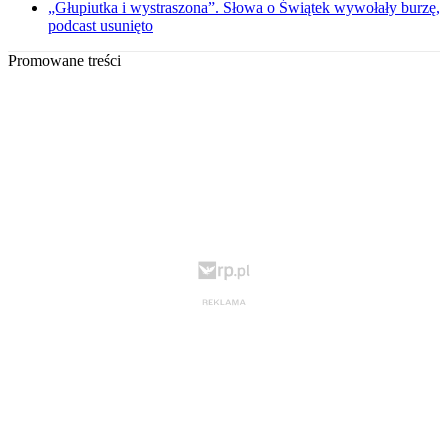
„Głupiutka i wystraszona”. Słowa o Świątek wywołały burzę,
podcast usunięto
Promowane treści