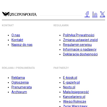
KONTAKT
REGULAMIN
O nas
Polityka Prywatności
Kontakt
Zmiana ustawień zgód
Napisz do nas
Regulamin serwisu
Informacje o nadawcy
Deklaracja dostępności
REKLAMA I PRENUMERATA
PARTNERZY
Reklama
E-kiosk.pl
Ogłoszenia
E-gazety.pl
Prenumerata
Nexto.pl
Archiwum
Mała księgowość
Kancelarierp.pl
Wieści Rolnicze
Życie Warszawy