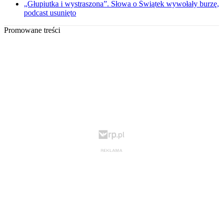
„Głupiutka i wystraszona”. Słowa o Świątek wywołały burzę,
podcast usunięto
Promowane treści