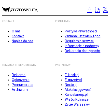
KONTAKT
REGULAMIN
O nas
Polityka Prywatności
Kontakt
Zmiana ustawień zgód
Napisz do nas
Regulamin serwisu
Informacje o nadawcy
Deklaracja dostępności
REKLAMA I PRENUMERATA
PARTNERZY
Reklama
E-kiosk.pl
Ogłoszenia
E-gazety.pl
Prenumerata
Nexto.pl
Archiwum
Mała księgowość
Kancelarierp.pl
Wieści Rolnicze
Życie Warszawy