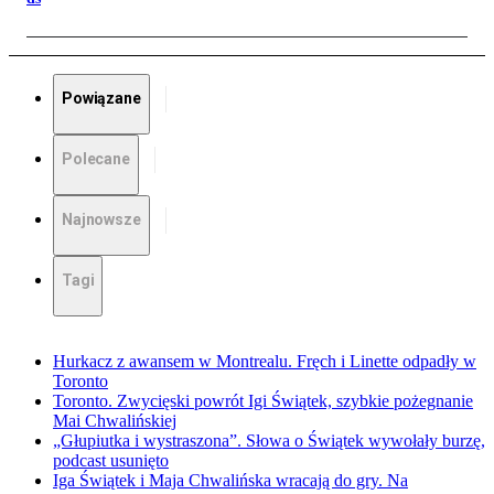
Powiązane
Polecane
Najnowsze
Tagi
Hurkacz z awansem w Montrealu. Fręch i Linette odpadły w
Toronto
Toronto. Zwycięski powrót Igi Świątek, szybkie pożegnanie
Mai Chwalińskiej
„Głupiutka i wystraszona”. Słowa o Świątek wywołały burzę,
podcast usunięto
Iga Świątek i Maja Chwalińska wracają do gry. Na