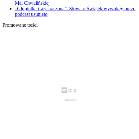
Mai Chwalińskiej
„Głupiutka i wystraszona”. Słowa o Świątek wywołały burzę,
podcast usunięto
Promowane treści