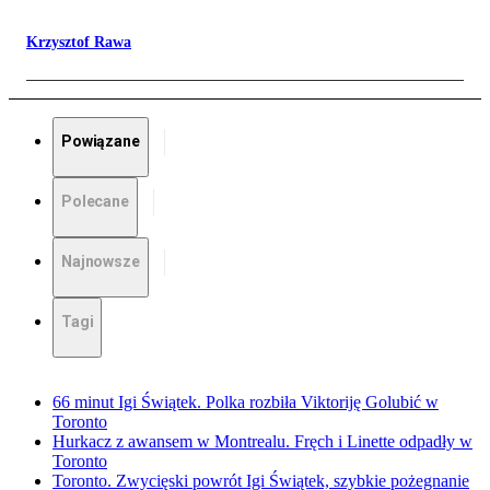
Krzysztof Rawa
Powiązane
Polecane
Najnowsze
Tagi
66 minut Igi Świątek. Polka rozbiła Viktoriję Golubić w
Toronto
Hurkacz z awansem w Montrealu. Fręch i Linette odpadły w
Toronto
Toronto. Zwycięski powrót Igi Świątek, szybkie pożegnanie