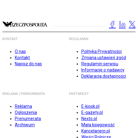
KONTAKT
REGULAMIN
O nas
Polityka Prywatności
Kontakt
Zmiana ustawień zgód
Napisz do nas
Regulamin serwisu
Informacje o nadawcy
Deklaracja dostępności
REKLAMA I PRENUMERATA
PARTNERZY
Reklama
E-kiosk.pl
Ogłoszenia
E-gazety.pl
Prenumerata
Nexto.pl
Archiwum
Mała księgowość
Kancelarierp.pl
Wieści Rolnicze