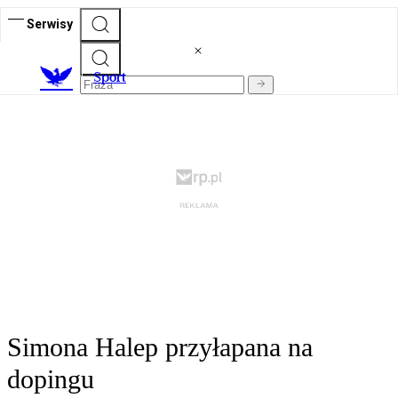
Serwisy
S
port
Simona Halep przyłapana na
dopingu