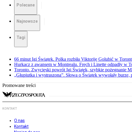
Polecane
Najnowsze
Tagi
66 minut Igi Świątek. Polka rozbiła Viktoriję Golubić w Toron
Hurkacz z awansem w Montrealu. Fręch i Linette odpadły w T
Toronto. Zwycięski powrót Igi Świątek, szybkie pożegnanie M
„Głupiutka i wystraszona”. Słowa o Świątek wywołały burzę, 
Promowane treści
KONTAKT
O nas
Kontakt