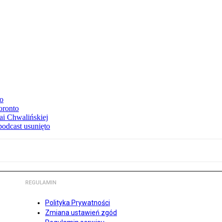
to
oronto
ai Chwalińskiej
podcast usunięto
REGULAMIN
Polityka Prywatności
Zmiana ustawień zgód