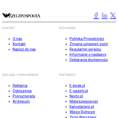
KONTAKT
REGULAMIN
O nas
Polityka Prywatności
Kontakt
Zmiana ustawień zgód
Napisz do nas
Regulamin serwisu
Informacje o nadawcy
Deklaracja dostępności
REKLAMA I PRENUMERATA
PARTNERZY
Reklama
E-kiosk.pl
Ogłoszenia
E-gazety.pl
Prenumerata
Nexto.pl
Archiwum
Mała księgowość
Kancelarierp.pl
Wieści Rolnicze
Życie Warszawy