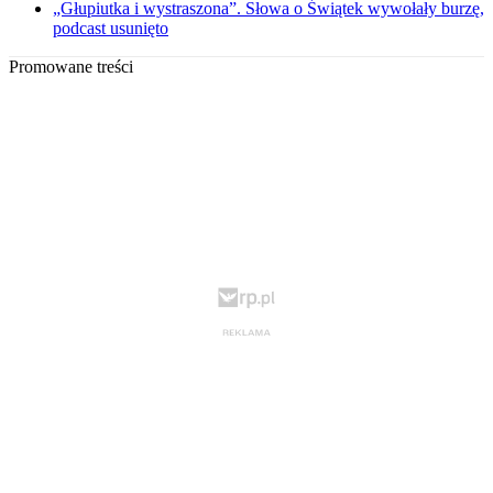
„Głupiutka i wystraszona”. Słowa o Świątek wywołały burzę,
podcast usunięto
Promowane treści