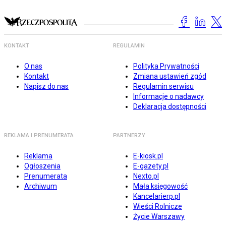
KONTAKT
REGULAMIN
O nas
Polityka Prywatności
Kontakt
Zmiana ustawień zgód
Napisz do nas
Regulamin serwisu
Informacje o nadawcy
Deklaracja dostępności
REKLAMA I PRENUMERATA
PARTNERZY
Reklama
E-kiosk.pl
Ogłoszenia
E-gazety.pl
Prenumerata
Nexto.pl
Archiwum
Mała księgowość
Kancelarierp.pl
Wieści Rolnicze
Życie Warszawy