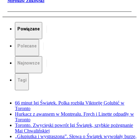
Mirosław Żukowski
Powiązane
Polecane
Najnowsze
Tagi
66 minut Igi Świątek. Polka rozbiła Viktoriję Golubić w
Toronto
Hurkacz z awansem w Montrealu. Fręch i Linette odpadły w
Toronto
Toronto. Zwycięski powrót Igi Świątek, szybkie pożegnanie
Mai Chwalińskiej
„Głupiutka i wystraszona”. Słowa o Świątek wywołały burzę,