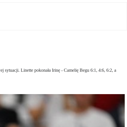
ytuacji. Linette pokonała Irinę - Camelię Begu 6:1, 4:6, 6:2, a