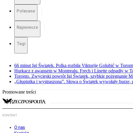
Polecane
Najnowsze
Tagi
66 minut Igi Świątek. Polka rozbiła Viktoriję Golubić w Toron
Hurkacz z awansem w Montrealu. Fręch i Linette odpadły w T
Toronto. Zwycięski powrót Igi Świątek, szybkie pożegnanie M
„Głupiutka i wystraszona”. Słowa o Świątek wywołały burzę, 
Promowane treści
KONTAKT
O nas