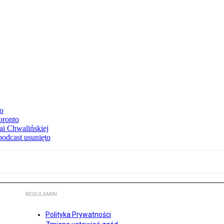
to
oronto
ai Chwalińskiej
podcast usunięto
REGULAMIN
Polityka Prywatności