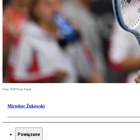
Foto: PAP/Piotr Polak
Mirosław Żukowski
Powiązane