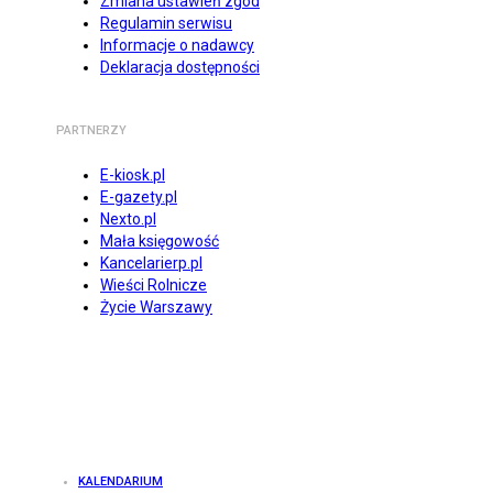
Zmiana ustawień zgód
Regulamin serwisu
Informacje o nadawcy
Deklaracja dostępności
PARTNERZY
E-kiosk.pl
E-gazety.pl
Nexto.pl
Mała księgowość
Kancelarierp.pl
Wieści Rolnicze
Życie Warszawy
KALENDARIUM