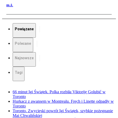
m.ż.
Powiązane
Polecane
Najnowsze
Tagi
66 minut Igi Świątek. Polka rozbiła Viktoriję Golubić w
Toronto
Hurkacz z awansem w Montrealu. Fręch i Linette odpadły w
Toronto
Toronto. Zwycięski powrót Igi Świątek, szybkie pożegnanie
Mai Chwalińskiej