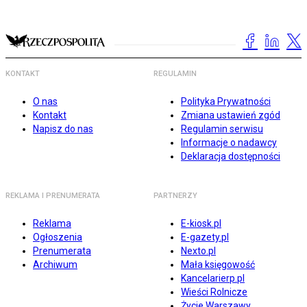
KONTAKT
REGULAMIN
O nas
Polityka Prywatności
Kontakt
Zmiana ustawień zgód
Napisz do nas
Regulamin serwisu
Informacje o nadawcy
Deklaracja dostępności
REKLAMA I PRENUMERATA
PARTNERZY
Reklama
E-kiosk.pl
Ogłoszenia
E-gazety.pl
Prenumerata
Nexto.pl
Archiwum
Mała księgowość
Kancelarierp.pl
Wieści Rolnicze
Życie Warszawy