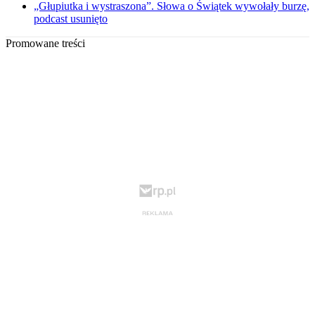
„Głupiutka i wystraszona”. Słowa o Świątek wywołały burzę,
podcast usunięto
Promowane treści