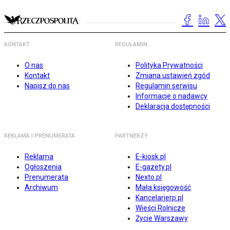
KONTAKT
REGULAMIN
O nas
Polityka Prywatności
Kontakt
Zmiana ustawień zgód
Napisz do nas
Regulamin serwisu
Informacje o nadawcy
Deklaracja dostępności
REKLAMA I PRENUMERATA
PARTNERZY
Reklama
E-kiosk.pl
Ogłoszenia
E-gazety.pl
Prenumerata
Nexto.pl
Archiwum
Mała księgowość
Kancelarierp.pl
Wieści Rolnicze
Życie Warszawy