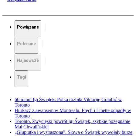
Powiązane
Polecane
Najnowsze
Tagi
66 minut Igi Świątek. Polka rozbiła Viktoriję Golubić w
Toronto
Hurkacz z awansem w Montrealu. Fręch i Linette odpadły w
Toronto
Toronto. Zwycięski powrót Igi Świątek, szybkie pożegnanie
Mai Chwalińskiej
„Głupiutka i wystraszona”. Słowa o Świątek wywołały burzę,