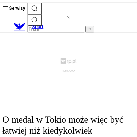
Serwisy
S
port
O medal w Tokio może więc być
łatwiej niż kiedykolwiek