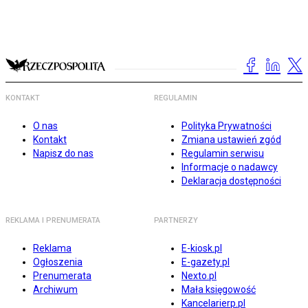
KONTAKT
REGULAMIN
O nas
Polityka Prywatności
Kontakt
Zmiana ustawień zgód
Napisz do nas
Regulamin serwisu
Informacje o nadawcy
Deklaracja dostępności
REKLAMA I PRENUMERATA
PARTNERZY
Reklama
E-kiosk.pl
Ogłoszenia
E-gazety.pl
Prenumerata
Nexto.pl
Archiwum
Mała księgowość
Kancelarierp.pl