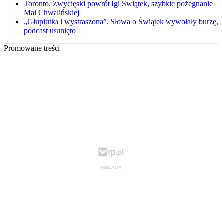
Toronto. Zwycięski powrót Igi Świątek, szybkie pożegnanie
Mai Chwalińskiej
„Głupiutka i wystraszona”. Słowa o Świątek wywołały burzę,
podcast usunięto
Promowane treści