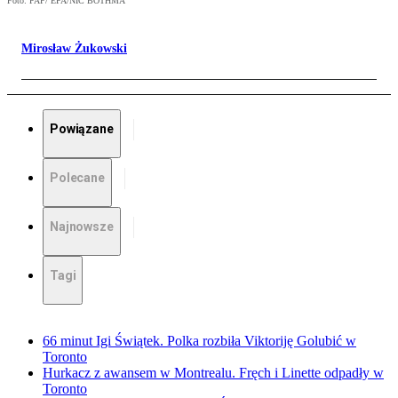
Foto: PAP/ EPA/NIC BOTHMA
Mirosław Żukowski
Powiązane
Polecane
Najnowsze
Tagi
66 minut Igi Świątek. Polka rozbiła Viktoriję Golubić w
Toronto
Hurkacz z awansem w Montrealu. Fręch i Linette odpadły w
Toronto