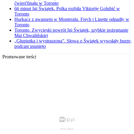
ćwierćfinału w Toronto
66 minut Igi Świątek. Polka rozbiła Viktoriję Golubić w
Toronto
Hurkacz z awansem w Montrealu. Fręch i Linette odpadły w
Toronto
Toronto. Zwycięski powrót Igi Świątek, szybkie pożegnanie
Mai Chwalińskiej
„Głupiutka i wystraszona”. Słowa o Świątek wywołały burzę,
podcast usunięto
Promowane treści