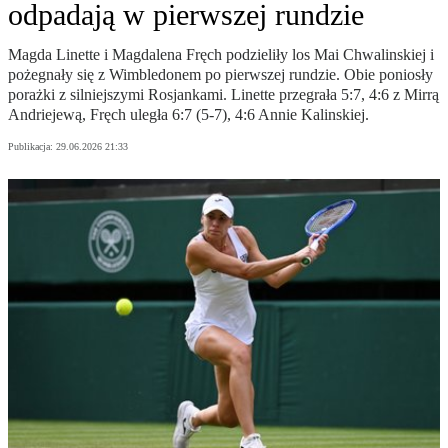
odpadają w pierwszej rundzie
Magda Linette i Magdalena Fręch podzieliły los Mai Chwalinskiej i
pożegnały się z Wimbledonem po pierwszej rundzie. Obie poniosły
porażki z silniejszymi Rosjankami. Linette przegrała 5:7, 4:6 z Mirrą
Andriejewą, Fręch uległa 6:7 (5-7), 4:6 Annie Kalinskiej.
Publikacja:
29.06.2026 21:33