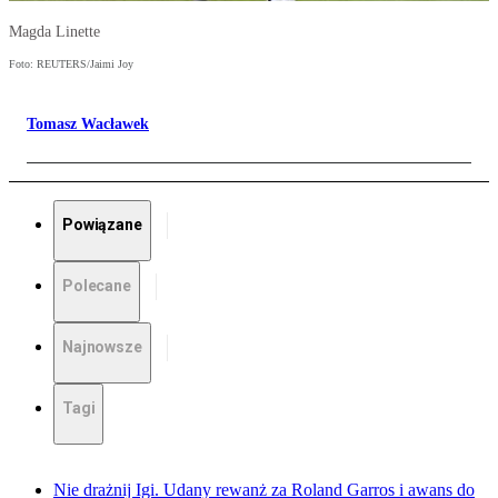
Magda Linette
Foto: REUTERS/Jaimi Joy
Tomasz Wacławek
Powiązane
Polecane
Najnowsze
Tagi
Nie drażnij Igi. Udany rewanż za Roland Garros i awans do