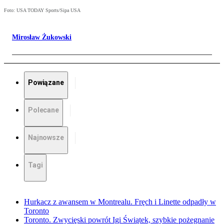
Foto: USA TODAY Sports/Sipa USA
Mirosław Żukowski
Powiązane
Polecane
Najnowsze
Tagi
Hurkacz z awansem w Montrealu. Fręch i Linette odpadły w
Toronto
Toronto. Zwycięski powrót Igi Świątek, szybkie pożegnanie