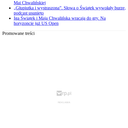
Mai Chwalińskiej
„Głupiutka i wystraszona”. Słowa o Świątek wywołały burzę,
podcast usunięto
Iga Świątek i Maja Chwalińska wracają do gry. Na
horyzoncie już US Open
Promowane treści