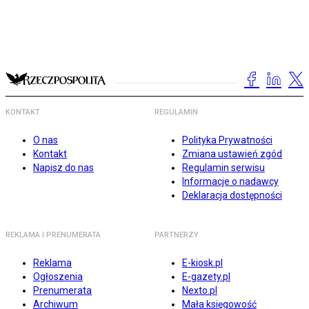
KONTAKT
REGULAMIN
O nas
Polityka Prywatności
Kontakt
Zmiana ustawień zgód
Napisz do nas
Regulamin serwisu
Informacje o nadawcy
Deklaracja dostępności
REKLAMA I PRENUMERATA
PARTNERZY
Reklama
E-kiosk.pl
Ogłoszenia
E-gazety.pl
Prenumerata
Nexto.pl
Archiwum
Mała księgowość