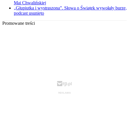
Mai Chwalińskiej
„Głupiutka i wystraszona”. Słowa o Świątek wywołały burzę,
podcast usunięto
Promowane treści