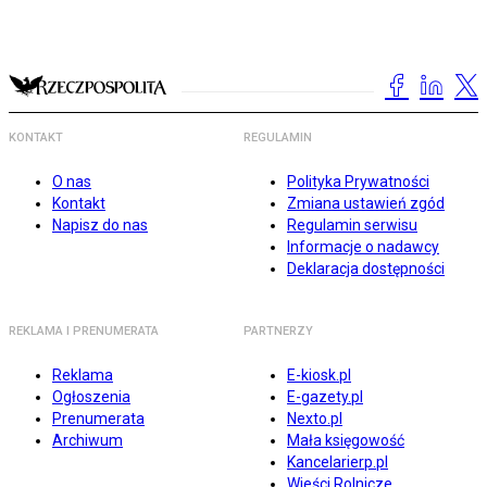
KONTAKT
REGULAMIN
O nas
Polityka Prywatności
Kontakt
Zmiana ustawień zgód
Napisz do nas
Regulamin serwisu
Informacje o nadawcy
Deklaracja dostępności
REKLAMA I PRENUMERATA
PARTNERZY
Reklama
E-kiosk.pl
Ogłoszenia
E-gazety.pl
Prenumerata
Nexto.pl
Archiwum
Mała księgowość
Kancelarierp.pl
Wieści Rolnicze