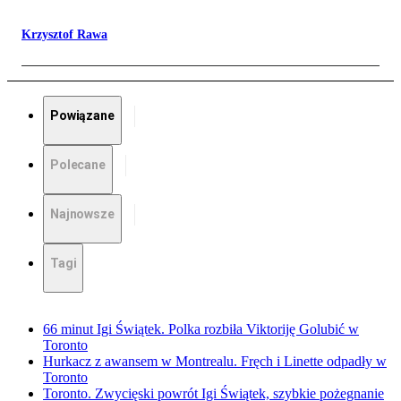
Krzysztof Rawa
Powiązane
Polecane
Najnowsze
Tagi
66 minut Igi Świątek. Polka rozbiła Viktoriję Golubić w
Toronto
Hurkacz z awansem w Montrealu. Fręch i Linette odpadły w
Toronto
Toronto. Zwycięski powrót Igi Świątek, szybkie pożegnanie