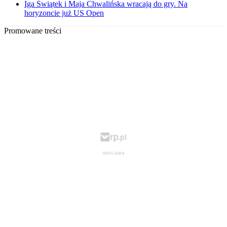
Iga Świątek i Maja Chwalińska wracają do gry. Na
horyzoncie już US Open
Promowane treści