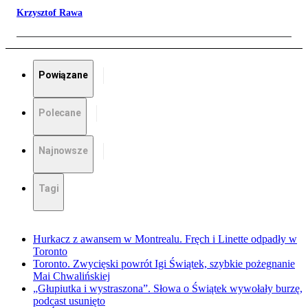
Krzysztof Rawa
Powiązane
Polecane
Najnowsze
Tagi
Hurkacz z awansem w Montrealu. Fręch i Linette odpadły w
Toronto
Toronto. Zwycięski powrót Igi Świątek, szybkie pożegnanie
Mai Chwalińskiej
„Głupiutka i wystraszona”. Słowa o Świątek wywołały burzę,
podcast usunięto