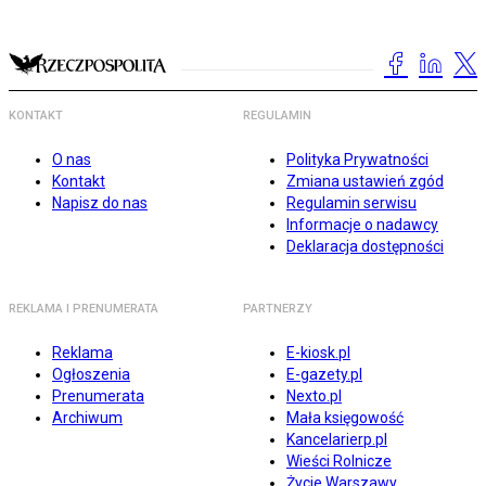
KONTAKT
REGULAMIN
O nas
Polityka Prywatności
Kontakt
Zmiana ustawień zgód
Napisz do nas
Regulamin serwisu
Informacje o nadawcy
Deklaracja dostępności
REKLAMA I PRENUMERATA
PARTNERZY
Reklama
E-kiosk.pl
Ogłoszenia
E-gazety.pl
Prenumerata
Nexto.pl
Archiwum
Mała księgowość
Kancelarierp.pl
Wieści Rolnicze
Życie Warszawy