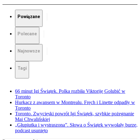
Powiązane
Polecane
Najnowsze
Tagi
66 minut Igi Świątek. Polka rozbiła Viktoriję Golubić w
Toronto
Hurkacz z awansem w Montrealu. Fręch i Linette odpadły w
Toronto
Toronto. Zwycięski powrót Igi Świątek, szybkie pożegnanie
Mai Chwalińskiej
„Głupiutka i wystraszona”. Słowa o Świątek wywołały burzę,
podcast usunięto