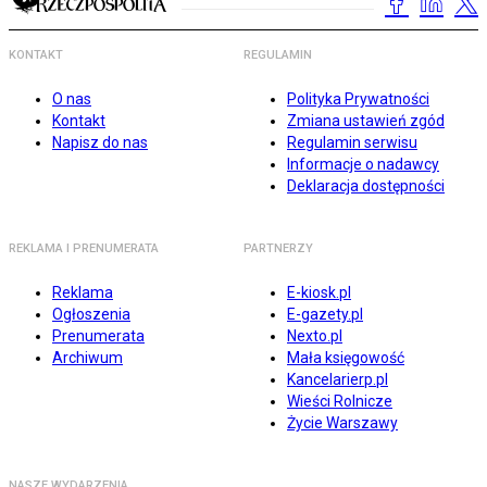
KONTAKT
REGULAMIN
O nas
Polityka Prywatności
Kontakt
Zmiana ustawień zgód
Napisz do nas
Regulamin serwisu
Informacje o nadawcy
Deklaracja dostępności
REKLAMA I PRENUMERATA
PARTNERZY
Reklama
E-kiosk.pl
Ogłoszenia
E-gazety.pl
Prenumerata
Nexto.pl
Archiwum
Mała księgowość
Kancelarierp.pl
Wieści Rolnicze
Życie Warszawy
NASZE WYDARZENIA