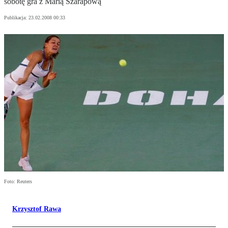
sobotę gra z Marią Szarapową
Publikacja:
23.02.2008 00:33
Foto: Reuters
Krzysztof Rawa