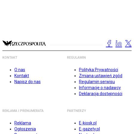
KONTAKT
REGULAMIN
O nas
Polityka Prywatności
Kontakt
Zmiana ustawień zgód
Napisz do nas
Regulamin serwisu
Informacje o nadawcy
Deklaracja dostępności
REKLAMA I PRENUMERATA
PARTNERZY
Reklama
E-kiosk.pl
Ogłoszenia
E-gazety.pl