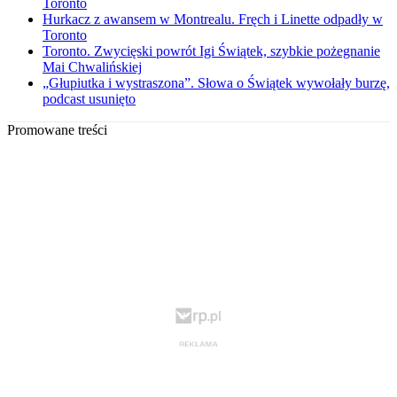
Toronto
Hurkacz z awansem w Montrealu. Fręch i Linette odpadły w
Toronto
Toronto. Zwycięski powrót Igi Świątek, szybkie pożegnanie
Mai Chwalińskiej
„Głupiutka i wystraszona”. Słowa o Świątek wywołały burzę,
podcast usunięto
Promowane treści