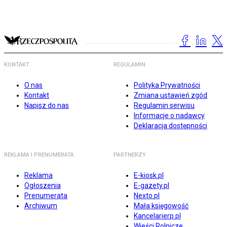
KONTAKT
REGULAMIN
O nas
Polityka Prywatności
Kontakt
Zmiana ustawień zgód
Napisz do nas
Regulamin serwisu
Informacje o nadawcy
Deklaracja dostępności
REKLAMA I PRENUMERATA
PARTNERZY
Reklama
E-kiosk.pl
Ogłoszenia
E-gazety.pl
Prenumerata
Nexto.pl
Archiwum
Mała księgowość
Kancelarierp.pl
Wieści Rolnicze