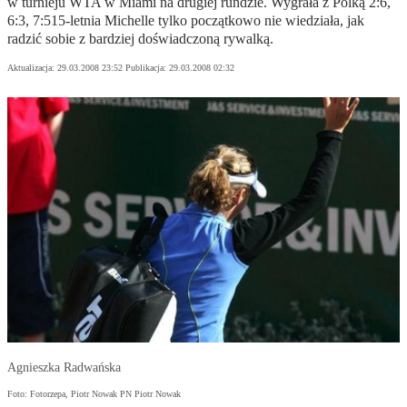
w turnieju WTA w Miami na drugiej rundzie. Wygrała z Polką 2:6,
6:3, 7:515-letnia Michelle tylko początkowo nie wiedziała, jak
radzić sobie z bardziej doświadczoną rywalką.
Aktualizacja:
29.03.2008 23:52
Publikacja:
29.03.2008 02:32
Agnieszka Radwańska
Foto: Fotorzepa, Piotr Nowak PN Piotr Nowak