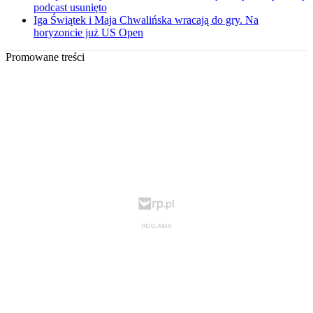
podcast usunięto
Iga Świątek i Maja Chwalińska wracają do gry. Na
horyzoncie już US Open
Promowane treści