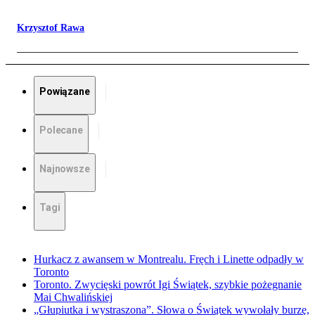
Krzysztof Rawa
Powiązane
Polecane
Najnowsze
Tagi
Hurkacz z awansem w Montrealu. Fręch i Linette odpadły w
Toronto
Toronto. Zwycięski powrót Igi Świątek, szybkie pożegnanie
Mai Chwalińskiej
„Głupiutka i wystraszona”. Słowa o Świątek wywołały burzę,