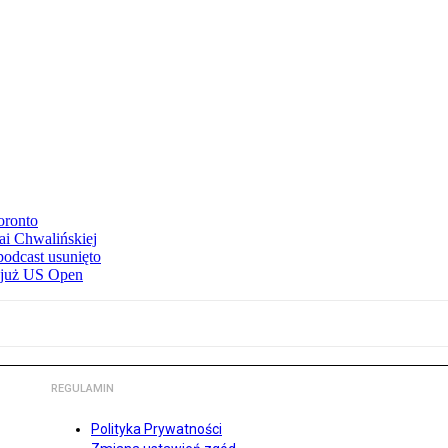
oronto
ai Chwalińskiej
podcast usunięto
e już US Open
REGULAMIN
Polityka Prywatności