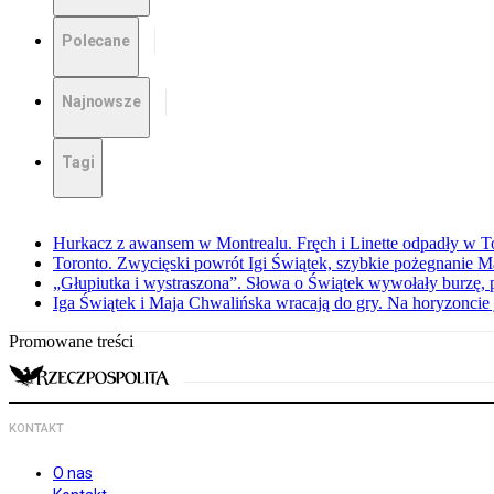
Polecane
Najnowsze
Tagi
Hurkacz z awansem w Montrealu. Fręch i Linette odpadły w T
Toronto. Zwycięski powrót Igi Świątek, szybkie pożegnanie M
„Głupiutka i wystraszona”. Słowa o Świątek wywołały burzę, 
Iga Świątek i Maja Chwalińska wracają do gry. Na horyzonci
Promowane treści
KONTAKT
O nas