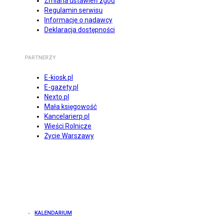
Zmiana ustawień zgód
Regulamin serwisu
Informacje o nadawcy
Deklaracja dostępności
PARTNERZY
E-kiosk.pl
E-gazety.pl
Nexto.pl
Mała księgowość
Kancelarierp.pl
Wieści Rolnicze
Życie Warszawy
KALENDARIUM