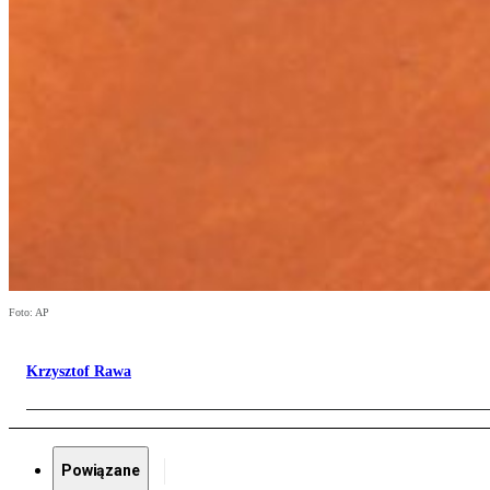
Foto: AP
Krzysztof Rawa
Powiązane