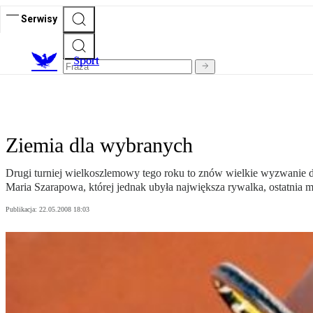
Serwisy
S
port
Ziemia dla wybranych
Drugi turniej wielkoszlemowy tego roku to znów wielkie wyzwanie dl
Maria Szarapowa, której jednak ubyła największa rywalka, ostatnia m
Publikacja:
22.05.2008 18:03