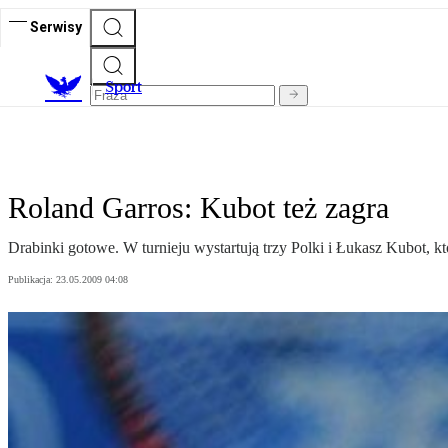
Serwisy
S
port
Roland Garros: Kubot też zagra
Drabinki gotowe. W turnieju wystartują trzy Polki i Łukasz Kubot, kt
Publikacja:
23.05.2009 04:08