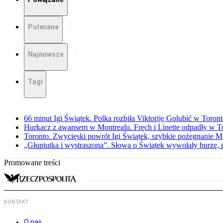
Polecane
Najnowsze
Tagi
66 minut Igi Świątek. Polka rozbiła Viktoriję Golubić w Toron
Hurkacz z awansem w Montrealu. Fręch i Linette odpadły w T
Toronto. Zwycięski powrót Igi Świątek, szybkie pożegnanie M
„Głupiutka i wystraszona”. Słowa o Świątek wywołały burzę, 
Promowane treści
KONTAKT
O nas