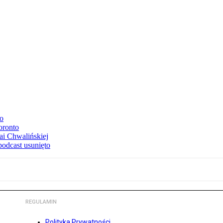
to
oronto
ai Chwalińskiej
podcast usunięto
REGULAMIN
Polityka Prywatności