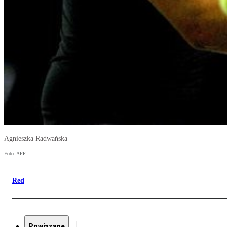
Agnieszka Radwańska
Foto: AFP
Red
Powiązane