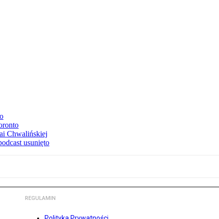
to
oronto
ai Chwalińskiej
podcast usunięto
REGULAMIN
Polityka Prywatności