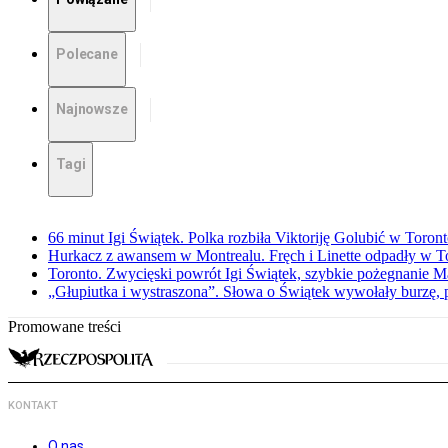
Polecane
Najnowsze
Tagi
66 minut Igi Świątek. Polka rozbiła Viktoriję Golubić w Toron
Hurkacz z awansem w Montrealu. Fręch i Linette odpadły w T
Toronto. Zwycięski powrót Igi Świątek, szybkie pożegnanie M
„Głupiutka i wystraszona”. Słowa o Świątek wywołały burzę, 
Promowane treści
KONTAKT
O nas