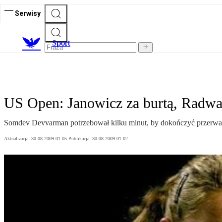
Serwisy
S
port
US Open: Janowicz za burtą, Radwa
Somdev Devvarman potrzebował kilku minut, by dokończyć przerwan
Aktualizacja:
30.08.2009 01:05
Publikacja:
30.08.2009 01:02