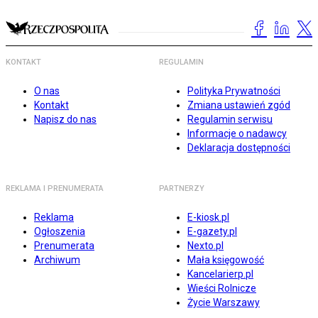
KONTAKT
REGULAMIN
O nas
Polityka Prywatności
Kontakt
Zmiana ustawień zgód
Napisz do nas
Regulamin serwisu
Informacje o nadawcy
Deklaracja dostępności
REKLAMA I PRENUMERATA
PARTNERZY
Reklama
E-kiosk.pl
Ogłoszenia
E-gazety.pl
Prenumerata
Nexto.pl
Archiwum
Mała księgowość
Kancelarierp.pl
Wieści Rolnicze
Życie Warszawy