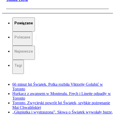
Powiązane
Polecane
Najnowsze
Tagi
66 minut Igi Świątek. Polka rozbiła Viktoriję Golubić w
Toronto
Hurkacz z awansem w Montrealu. Fręch i Linette odpadły w
Toronto
Toronto. Zwycięski powrót Igi Świątek, szybkie pożegnanie
Mai Chwalińskiej
„Głupiutka i wystraszona”. Słowa o Świątek wywołały burzę,