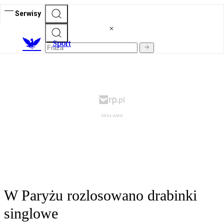
Serwisy
S
port
W Paryżu rozlosowano drabinki
singlowe