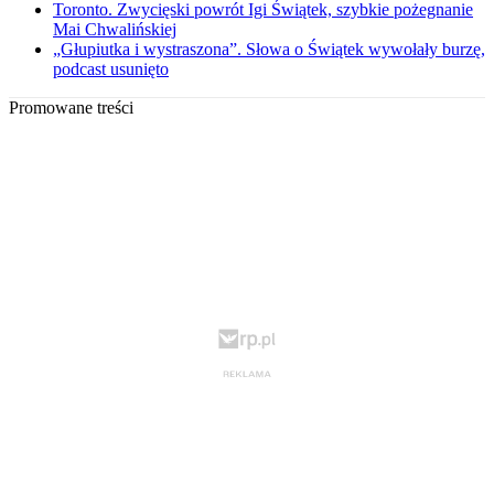
Toronto. Zwycięski powrót Igi Świątek, szybkie pożegnanie
Mai Chwalińskiej
„Głupiutka i wystraszona”. Słowa o Świątek wywołały burzę,
podcast usunięto
Promowane treści