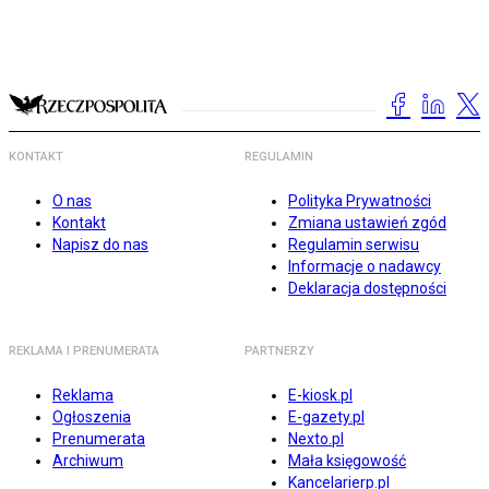
KONTAKT
REGULAMIN
O nas
Polityka Prywatności
Kontakt
Zmiana ustawień zgód
Napisz do nas
Regulamin serwisu
Informacje o nadawcy
Deklaracja dostępności
REKLAMA I PRENUMERATA
PARTNERZY
Reklama
E-kiosk.pl
Ogłoszenia
E-gazety.pl
Prenumerata
Nexto.pl
Archiwum
Mała księgowość
Kancelarierp.pl