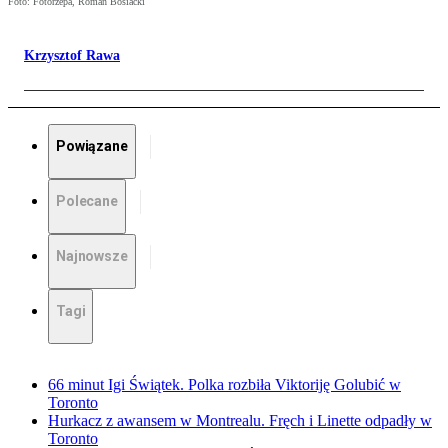
Foto: Fotorzepa, Roman Bosiacki
Krzysztof Rawa
Powiązane
Polecane
Najnowsze
Tagi
66 minut Igi Świątek. Polka rozbiła Viktoriję Golubić w
Toronto
Hurkacz z awansem w Montrealu. Fręch i Linette odpadły w
Toronto