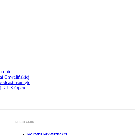
oronto
ai Chwalińskiej
podcast usunięto
e już US Open
REGULAMIN
Polityka Prywatności