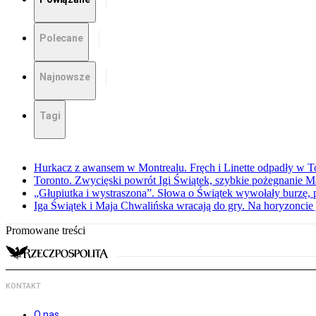
Polecane
Najnowsze
Tagi
Hurkacz z awansem w Montrealu. Fręch i Linette odpadły w T
Toronto. Zwycięski powrót Igi Świątek, szybkie pożegnanie M
„Głupiutka i wystraszona”. Słowa o Świątek wywołały burzę, 
Iga Świątek i Maja Chwalińska wracają do gry. Na horyzonci
Promowane treści
KONTAKT
O nas