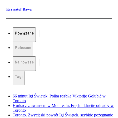
Krzysztof Rawa
Powiązane
Polecane
Najnowsze
Tagi
66 minut Igi Świątek. Polka rozbiła Viktoriję Golubić w
Toronto
Hurkacz z awansem w Montrealu. Fręch i Linette odpadły w
Toronto
Toronto. Zwycięski powrót Igi Świątek, szybkie pożegnanie