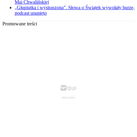
Mai Chwalińskiej
„Głupiutka i wystraszona”. Słowa o Świątek wywołały burzę,
podcast usunięto
Promowane treści