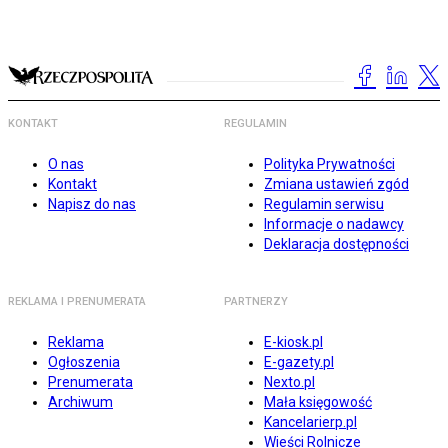
KONTAKT
REGULAMIN
O nas
Polityka Prywatności
Kontakt
Zmiana ustawień zgód
Napisz do nas
Regulamin serwisu
Informacje o nadawcy
Deklaracja dostępności
REKLAMA I PRENUMERATA
PARTNERZY
Reklama
E-kiosk.pl
Ogłoszenia
E-gazety.pl
Prenumerata
Nexto.pl
Archiwum
Mała księgowość
Kancelarierp.pl
Wieści Rolnicze