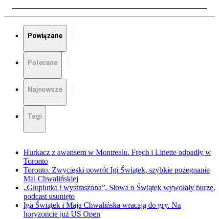
Powiązane
Polecane
Najnowsze
Tagi
Hurkacz z awansem w Montrealu. Fręch i Linette odpadły w
Toronto
Toronto. Zwycięski powrót Igi Świątek, szybkie pożegnanie
Mai Chwalińskiej
„Głupiutka i wystraszona”. Słowa o Świątek wywołały burzę,
podcast usunięto
Iga Świątek i Maja Chwalińska wracają do gry. Na
horyzoncie już US Open