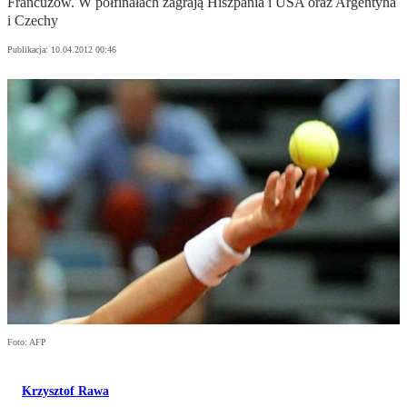
Francuzów. W półfinałach zagrają Hiszpania i USA oraz Argentyna
i Czechy
Publikacja:
10.04.2012 00:46
Foto: AFP
Krzysztof Rawa