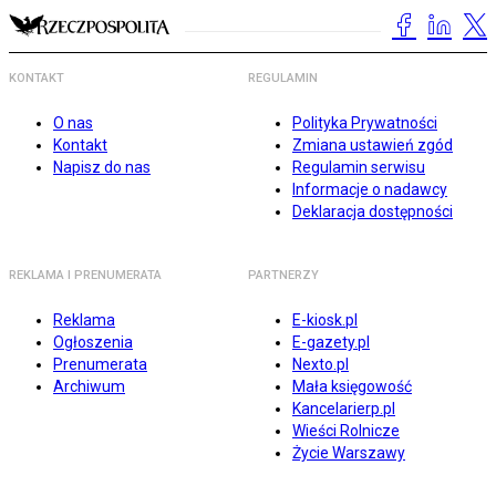
KONTAKT
REGULAMIN
O nas
Polityka Prywatności
Kontakt
Zmiana ustawień zgód
Napisz do nas
Regulamin serwisu
Informacje o nadawcy
Deklaracja dostępności
REKLAMA I PRENUMERATA
PARTNERZY
Reklama
E-kiosk.pl
Ogłoszenia
E-gazety.pl
Prenumerata
Nexto.pl
Archiwum
Mała księgowość
Kancelarierp.pl
Wieści Rolnicze
Życie Warszawy