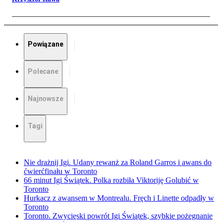
Powiązane
Polecane
Najnowsze
Tagi
Nie drażnij Igi. Udany rewanż za Roland Garros i awans do
ćwierćfinału w Toronto
66 minut Igi Świątek. Polka rozbiła Viktoriję Golubić w
Toronto
Hurkacz z awansem w Montrealu. Fręch i Linette odpadły w
Toronto
Toronto. Zwycięski powrót Igi Świątek, szybkie pożegnanie