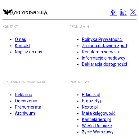
KONTAKT
REGULAMIN
O nas
Polityka Prywatności
Kontakt
Zmiana ustawień zgód
Napisz do nas
Regulamin serwisu
Informacje o nadawcy
Deklaracja dostępności
REKLAMA I PRENUMERATA
PARTNERZY
Reklama
E-kiosk.pl
Ogłoszenia
E-gazety.pl
Prenumerata
Nexto.pl
Archiwum
Mała księgowość
Kancelarierp.pl
Wieści Rolnicze
Życie Warszawy