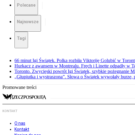
Polecane
Najnowsze
Tagi
66 minut Igi Świątek. Polka rozbiła Viktoriję Golubić w Toron
Hurkacz z awansem w Montrealu. Fręch i Linette odpadły w T
Toronto. Zwycięski powrót Igi Świątek, szybkie pożegnanie M
„Głupiutka i wystraszona”. Słowa o Świątek wywołały burzę, 
Promowane treści
KONTAKT
O nas
Kontakt