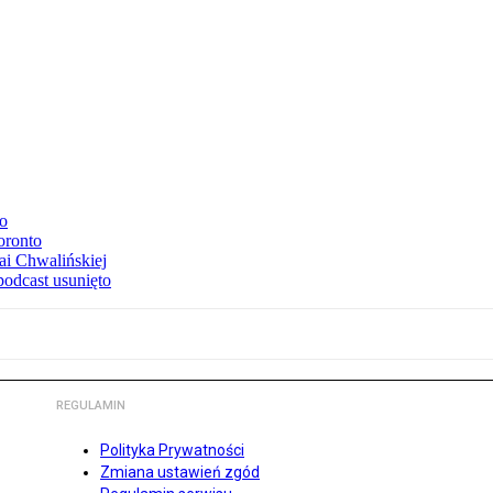
to
oronto
ai Chwalińskiej
podcast usunięto
REGULAMIN
Polityka Prywatności
Zmiana ustawień zgód