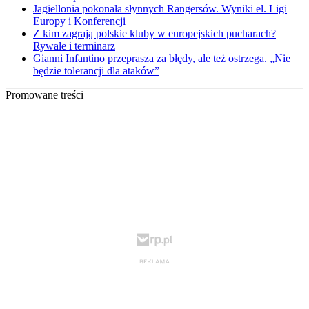
Jagiellonia pokonała słynnych Rangersów. Wyniki el. Ligi
Europy i Konferencji
Z kim zagrają polskie kluby w europejskich pucharach?
Rywale i terminarz
Gianni Infantino przeprasza za błędy, ale też ostrzega. „Nie
będzie tolerancji dla ataków”
Promowane treści