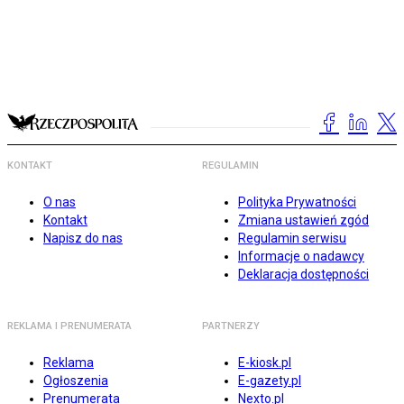
KONTAKT
REGULAMIN
O nas
Polityka Prywatności
Kontakt
Zmiana ustawień zgód
Napisz do nas
Regulamin serwisu
Informacje o nadawcy
Deklaracja dostępności
REKLAMA I PRENUMERATA
PARTNERZY
Reklama
E-kiosk.pl
Ogłoszenia
E-gazety.pl
Prenumerata
Nexto.pl