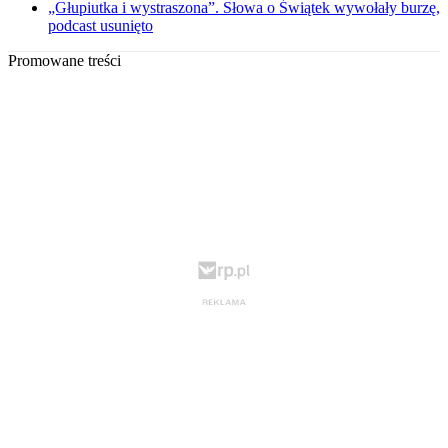
„Głupiutka i wystraszona”. Słowa o Świątek wywołały burzę,
podcast usunięto
Promowane treści