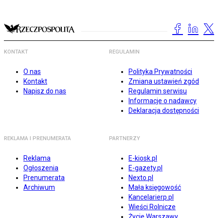
KONTAKT
REGULAMIN
O nas
Polityka Prywatności
Kontakt
Zmiana ustawień zgód
Napisz do nas
Regulamin serwisu
Informacje o nadawcy
Deklaracja dostępności
REKLAMA I PRENUMERATA
PARTNERZY
Reklama
E-kiosk.pl
Ogłoszenia
E-gazety.pl
Prenumerata
Nexto.pl
Archiwum
Mała księgowość
Kancelarierp.pl
Wieści Rolnicze
Życie Warszawy