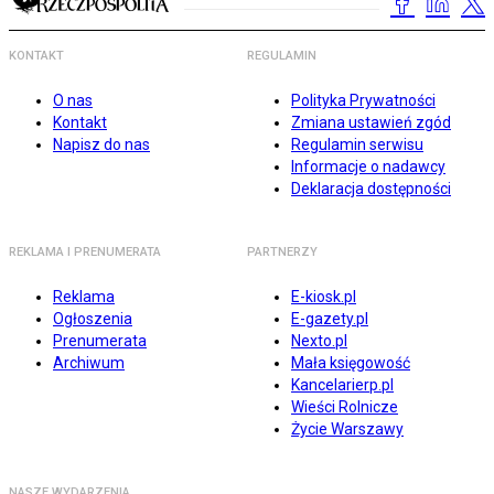
KONTAKT
REGULAMIN
O nas
Polityka Prywatności
Kontakt
Zmiana ustawień zgód
Napisz do nas
Regulamin serwisu
Informacje o nadawcy
Deklaracja dostępności
REKLAMA I PRENUMERATA
PARTNERZY
Reklama
E-kiosk.pl
Ogłoszenia
E-gazety.pl
Prenumerata
Nexto.pl
Archiwum
Mała księgowość
Kancelarierp.pl
Wieści Rolnicze
Życie Warszawy
NASZE WYDARZENIA