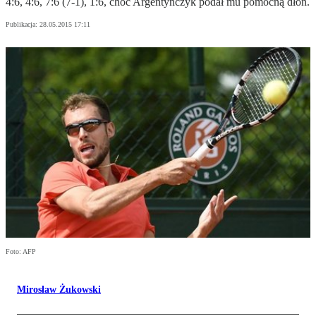
4:6, 4:6, 7:6 (7-1), 1:6, choć Argentyńczyk podał mu pomocną dłoń.
Publikacja:
28.05.2015 17:11
Foto: AFP
Mirosław Żukowski