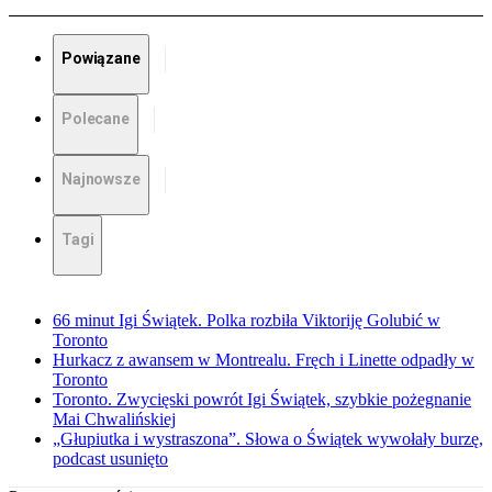
Powiązane
Polecane
Najnowsze
Tagi
66 minut Igi Świątek. Polka rozbiła Viktoriję Golubić w
Toronto
Hurkacz z awansem w Montrealu. Fręch i Linette odpadły w
Toronto
Toronto. Zwycięski powrót Igi Świątek, szybkie pożegnanie
Mai Chwalińskiej
„Głupiutka i wystraszona”. Słowa o Świątek wywołały burzę,
podcast usunięto