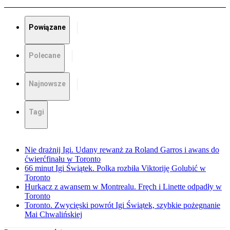
Powiązane
Polecane
Najnowsze
Tagi
Nie drażnij Igi. Udany rewanż za Roland Garros i awans do
ćwierćfinału w Toronto
66 minut Igi Świątek. Polka rozbiła Viktoriję Golubić w
Toronto
Hurkacz z awansem w Montrealu. Fręch i Linette odpadły w
Toronto
Toronto. Zwycięski powrót Igi Świątek, szybkie pożegnanie
Mai Chwalińskiej