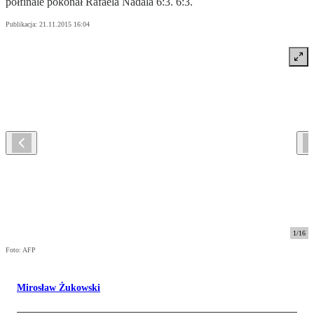
półfinale pokonał Rafaela Nadala 6:3. 6:3.
Publikacja:
21.11.2015 16:04
1
/
16
Foto: AFP
Mirosław Żukowski