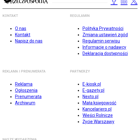
KONTAKT
REGULAMIN
O nas
Polityka Prywatności
Kontakt
Zmiana ustawień zgód
Napisz do nas
Regulamin serwisu
Informacje o nadawcy
Deklaracja dostępności
REKLAMA I PRENUMERATA
PARTNERZY
Reklama
E-kiosk.pl
Ogłoszenia
E-gazety.pl
Prenumerata
Nexto.pl
Archiwum
Mała księgowość
Kancelarierp.pl
Wieści Rolnicze
Życie Warszawy
NASZE WYDARZENIA