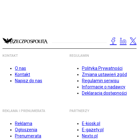
KONTAKT
REGULAMIN
O nas
Polityka Prywatności
Kontakt
Zmiana ustawień zgód
Napisz do nas
Regulamin serwisu
Informacje o nadawcy
Deklaracja dostępności
REKLAMA I PRENUMERATA
PARTNERZY
Reklama
E-kiosk.pl
Ogłoszenia
E-gazety.pl
Prenumerata
Nexto.pl