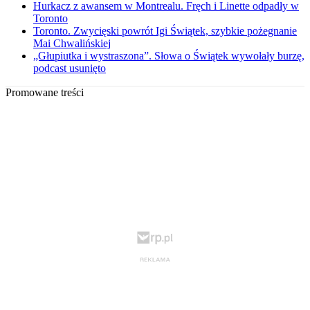
Hurkacz z awansem w Montrealu. Fręch i Linette odpadły w
Toronto
Toronto. Zwycięski powrót Igi Świątek, szybkie pożegnanie
Mai Chwalińskiej
„Głupiutka i wystraszona”. Słowa o Świątek wywołały burzę,
podcast usunięto
Promowane treści